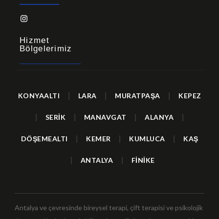
Hizmet
Bölgelerimiz
KONYAALTI
|
LARA
|
MURATPAŞA
|
KEPEZ
|
SERİK
|
MANAVGAT
|
ALANYA
|
DÖŞEMEALTI
|
KEMER
|
KUMLUCA
|
KAŞ
|
ANTALYA
|
FİNİKE
Antalya ve çevresinde bireysel terapi, çift terapisi ve psikolojik