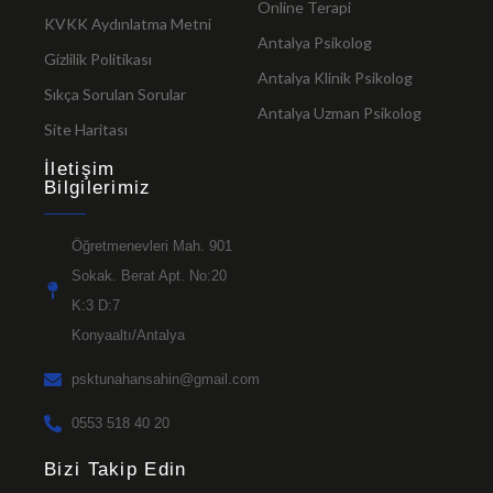
Online Terapi
KVKK Aydınlatma Metni
Antalya Psikolog
Gizlilik Politikası
Antalya Klinik Psikolog
Sıkça Sorulan Sorular
Antalya Uzman Psikolog
Site Haritası
İletişim
Bilgilerimiz
Öğretmenevleri Mah. 901
Sokak. Berat Apt. No:20
K:3 D:7
Konyaaltı/Antalya
psktunahansahin@gmail.com
0553 518 40 20
Bizi Takip Edin