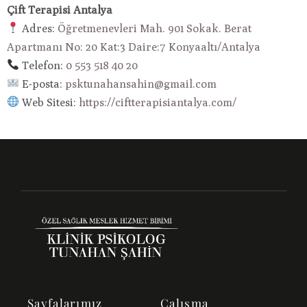
Çift Terapisi Antalya
Adres:
Öğretmenevleri Mah. 901 Sokak. Berat
Apartmanı No: 20 Kat:3 Daire:7 Konyaaltı/Antalya
Telefon:
0 553 518 40 20
E-posta:
psktunahansahin@gmail.com
Web Sitesi:
https://ciftterapisiantalya.com/
Sayfalarımız
Çalışma