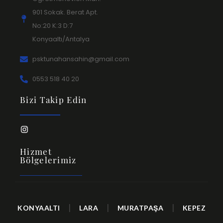
901 Sokak. Berat Apt.
No:20 K:3 D:7
Konyaaltı/Antalya
psktunahansahin@gmail.com
0553 518 40 20
Bizi Takip Edin
Hizmet
Bölgelerimiz
|
|
|
KONYAALTI
LARA
MURATPAŞA
KEPEZ