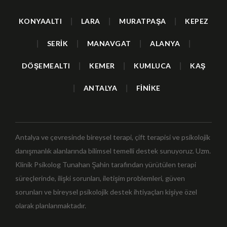
KONYAALTI
|
LARA
|
MURATPAŞA
|
KEPEZ
|
SERİK
|
MANAVGAT
|
ALANYA
|
DÖŞEMEALTI
|
KEMER
|
KUMLUCA
|
KAŞ
|
ANTALYA
|
FİNİKE
Antalya ve çevresinde bireysel terapi, çift terapisi ve psikolojik
danışmanlık alanlarında bilimsel temelli destek sunuyoruz. Uzm.
Klinik Psikolog Tunahan Şahin tarafından yürütülen terapi
süreçlerinde, ilişki sorunları, iletişim problemleri, güven
sorunları ve bireysel psikolojik destek ihtiyaçları kişiye özel
olarak planlanmaktadır.