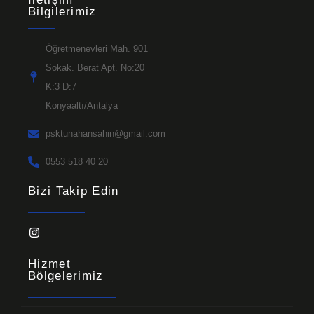
Bilgilerimiz
Öğretmenevleri Mah. 901
Sokak. Berat Apt. No:20
K:3 D:7
Konyaaltı/Antalya
psktunahansahin@gmail.com
0553 518 40 20
Bizi Takip Edin
Hizmet
Bölgelerimiz