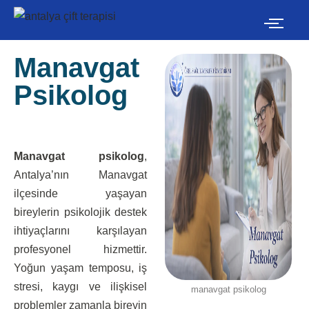
İçeriğe
geç
Manavgat
Psikolog
Manavgat psikolog
,
Antalya’nın Manavgat
ilçesinde yaşayan
bireylerin psikolojik destek
ihtiyaçlarını karşılayan
profesyonel hizmettir.
Yoğun yaşam temposu, iş
stresi, kaygı ve ilişkisel
manavgat psikolog
problemler zamanla bireyin