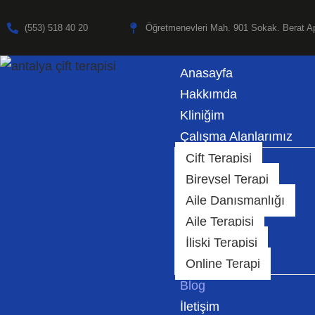
(553) 518 40 20
Öğretmenevleri Mah. 901 Sokak. Berat Ap
İçeriğe
geç
Anasayfa
Hakkımda
Kliniğim
Çalışma Alanlarımız
Çift Terapisi
Bireysel Terapi
Aile Danışmanlığı
Aile Terapisi
İlişki Terapisi
Online Terapi
Blog
İletişim