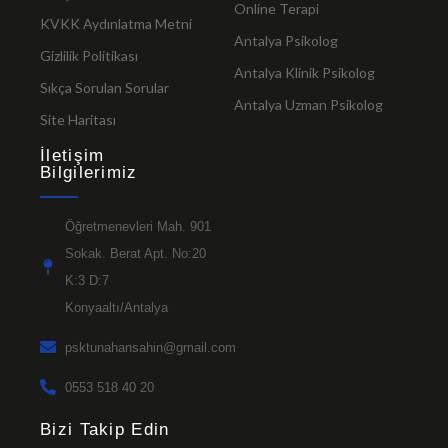
Online Terapi
KVKK Aydınlatma Metni
Antalya Psikolog
Gizlilik Politikası
Antalya Klinik Psikolog
Sıkça Sorulan Sorular
Antalya Uzman Psikolog
Site Haritası
İletişim
Bilgilerimiz
Öğretmenevleri Mah. 901
Sokak. Berat Apt. No:20
K:3 D:7
Konyaaltı/Antalya
psktunahansahin@gmail.com
0553 518 40 20
Bizi Takip Edin