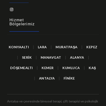
Hizmet
Bölgelerimiz
KONYAALTI
|
LARA
|
MURATPAŞA
|
KEPEZ
|
SERİK
|
MANAVGAT
|
ALANYA
|
DÖŞEMEALTI
|
KEMER
|
KUMLUCA
|
KAŞ
|
ANTALYA
|
FİNİKE
Antalya ve çevresinde bireysel terapi, çift terapisi ve psikolojik