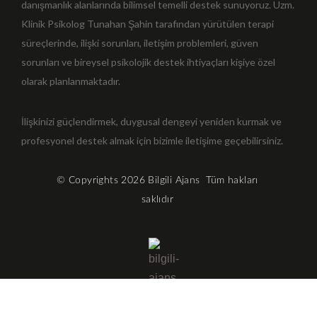
danışmanlık alanlarında bilimsel temelli destek sunuyoruz. Uzm.
Klinik Psikolog Tunahan Şahin tarafından yürütülen terapi
süreçlerinde, ilişki sorunları, iletişim problemleri, güven
sorunları ve bireysel psikolojik destek ihtiyaçları kişiye özel
olarak planlanmaktadır.
İlişkinizi güçlendirmek, duygusal dengeyi yeniden kurmak ve
profesyonel destek almak için bizimle iletişime geçebilirsiniz.
© Copyrights 2026
Bilgili Ajans
Tüm hakları
saklıdır