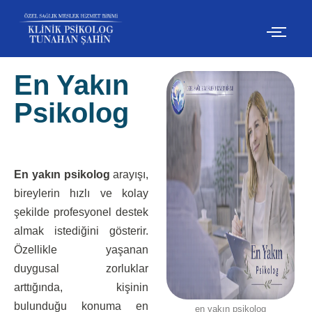
İçeriğe
geç
En Yakın
Psikolog
En yakın psikolog
arayışı,
bireylerin hızlı ve kolay
şekilde profesyonel destek
almak istediğini gösterir.
Özellikle yaşanan
duygusal zorluklar
arttığında, kişinin
bulunduğu konuma en
en yakın psikolog