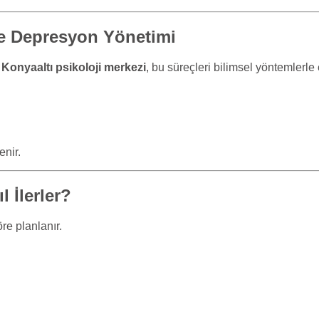
 ve Depresyon Yönetimi
.
Konyaaltı psikoloji merkezi
, bu süreçleri bilimsel yöntemlerle e
enir.
l İlerler?
öre planlanır.