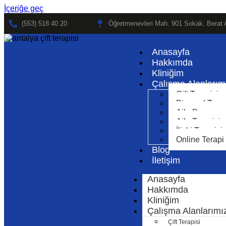
İçeriğe geç
(553) 518 40 20
Öğretmenevleri Mah. 901 Sokak. Berat A
Anasayfa
Hakkımda
Kliniğim
Çalışma Alanlarım
Çift Terapisi
Bireysel Tera
Aile Danışman
Aile Terapisi
İlişki Terapisi
Online Terapi
Blog
İletişim
Anasayfa
Hakkımda
Kliniğim
Çalışma Alanlarımı
Çift Terapisi