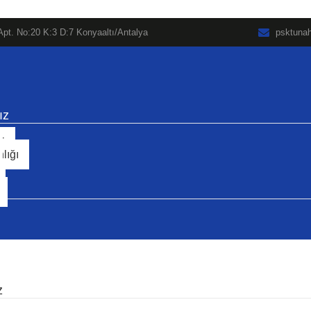
pt. No:20 K:3 D:7 Konyaaltı/Antalya
psktuna
ız
pi
lığı
z