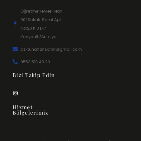
Öğretmenevleri Mah.
901 Sokak. Berat Apt.
No:20 K:3 D:7
Konyaaltı/Antalya
psktunahansahin@gmail.com
0553 518 40 20
Bizi Takip Edin
Hizmet
Bölgelerimiz