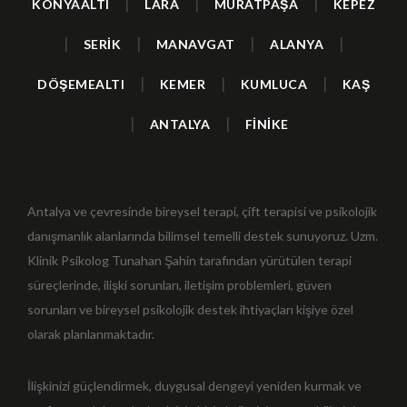
|
|
|
KONYAALTI
LARA
MURATPAŞA
KEPEZ
|
|
|
|
SERİK
MANAVGAT
ALANYA
|
|
|
DÖŞEMEALTI
KEMER
KUMLUCA
KAŞ
|
|
ANTALYA
FİNİKE
Antalya ve çevresinde bireysel terapi, çift terapisi ve psikolojik
danışmanlık alanlarında bilimsel temelli destek sunuyoruz. Uzm.
Klinik Psikolog Tunahan Şahin tarafından yürütülen terapi
süreçlerinde, ilişki sorunları, iletişim problemleri, güven
sorunları ve bireysel psikolojik destek ihtiyaçları kişiye özel
olarak planlanmaktadır.
İlişkinizi güçlendirmek, duygusal dengeyi yeniden kurmak ve