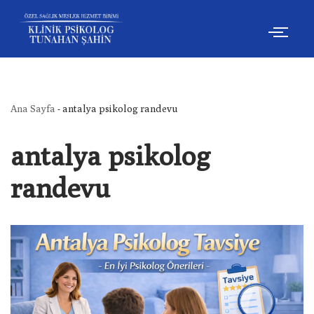
İçeriğe
geç
Ana Sayfa
-
antalya psikolog randevu
antalya psikolog
randevu