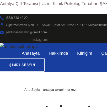
Antalya Çift Terapisi | Uzm. Klinik Psikolog Tunahan ŞA
İçeriğe
(553) 518 40 20
geç
Öğretmenevleri Mah. 901 Sokak. Berat Apt. No:20 K:3 D:7 Konyaaltı/Ant
psktunahansahin@gmail.com
Instagram
Anasayfa
Hakkımda
Kliniğim
Ça
ŞIMDI ARAYIN
Ana Sayfa
-
antalya terapi merkezi