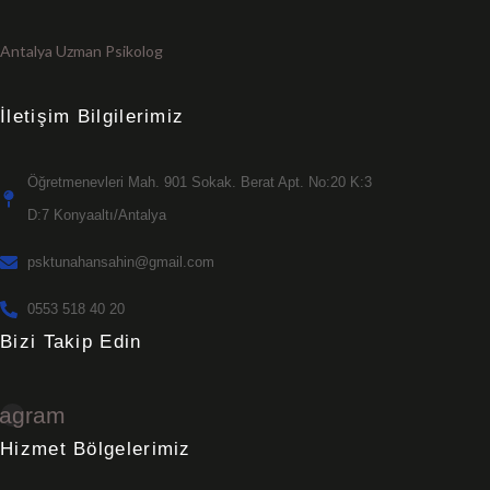
Antalya Uzman Psikolog
İletişim Bilgilerimiz
Öğretmenevleri Mah. 901 Sokak. Berat Apt. No:20 K:3
D:7 Konyaaltı/Antalya
psktunahansahin@gmail.com
0553 518 40 20
Bizi Takip Edin
tagram
Hizmet Bölgelerimiz