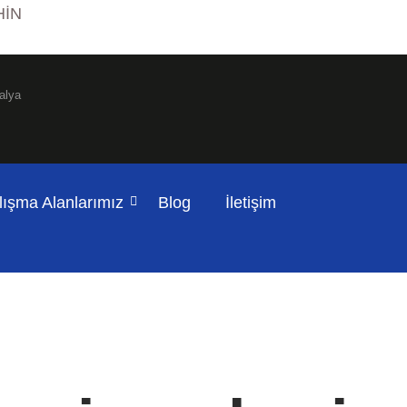
HİN
alya
lışma Alanlarımız
Blog
İletişim