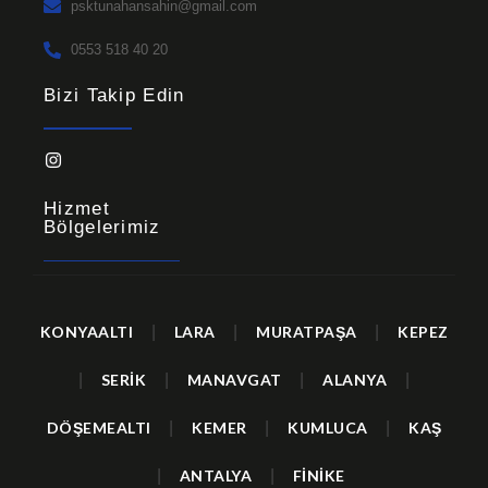
psktunahansahin@gmail.com
0553 518 40 20
Bizi Takip Edin
Hizmet
Bölgelerimiz
KONYAALTI
|
LARA
|
MURATPAŞA
|
KEPEZ
|
SERİK
|
MANAVGAT
|
ALANYA
|
DÖŞEMEALTI
|
KEMER
|
KUMLUCA
|
KAŞ
|
ANTALYA
|
FİNİKE