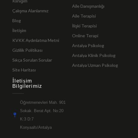
Kliniğim
Aile Danışmanlığı
Çalışma Alanlarımız
Aile Terapisi
Blog
İlişki Terapisi
İletişim
Online Terapi
KVKK Aydınlatma Metni
Antalya Psikolog
Gizlilik Politikası
Antalya Klinik Psikolog
Sıkça Sorulan Sorular
Antalya Uzman Psikolog
Site Haritası
İletişim
Bilgilerimiz
Öğretmenevleri Mah. 901
Sokak. Berat Apt. No:20
K:3 D:7
Konyaaltı/Antalya