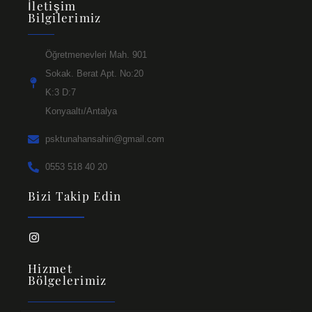
İletişim
Bilgilerimiz
Öğretmenevleri Mah. 901
Sokak. Berat Apt. No:20
K:3 D:7
Konyaaltı/Antalya
psktunahansahin@gmail.com
0553 518 40 20
Bizi Takip Edin
Hizmet
Bölgelerimiz