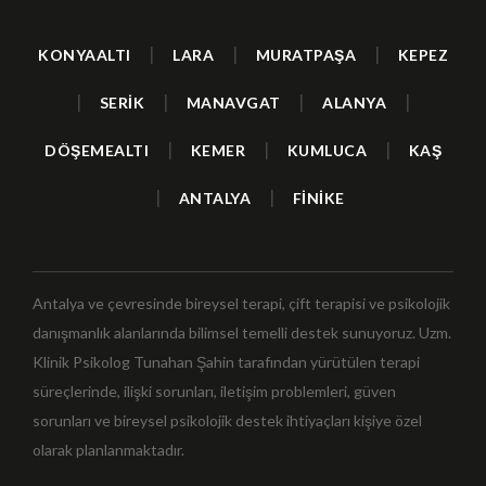
|
|
|
KONYAALTI
LARA
MURATPAŞA
KEPEZ
|
|
|
|
SERİK
MANAVGAT
ALANYA
|
|
|
DÖŞEMEALTI
KEMER
KUMLUCA
KAŞ
|
|
ANTALYA
FİNİKE
Antalya ve çevresinde bireysel terapi, çift terapisi ve psikolojik
danışmanlık alanlarında bilimsel temelli destek sunuyoruz. Uzm.
Klinik Psikolog Tunahan Şahin tarafından yürütülen terapi
süreçlerinde, ilişki sorunları, iletişim problemleri, güven
sorunları ve bireysel psikolojik destek ihtiyaçları kişiye özel
olarak planlanmaktadır.