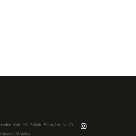
evleri Mah. 901 Sokak. Berat Apt. No:20
Konyaaltı/Antalya