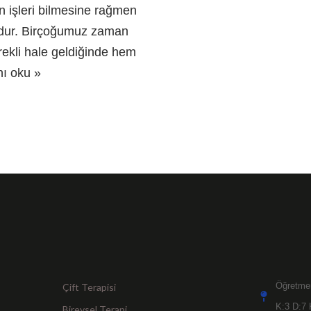
n işleri bilmesine rağmen
mudur. Birçoğumuz zaman
ürekli hale geldiğinde hem
nı oku »
Öğretmen
Çift Terapisi
K:3 D:7 
Bireysel Terapi