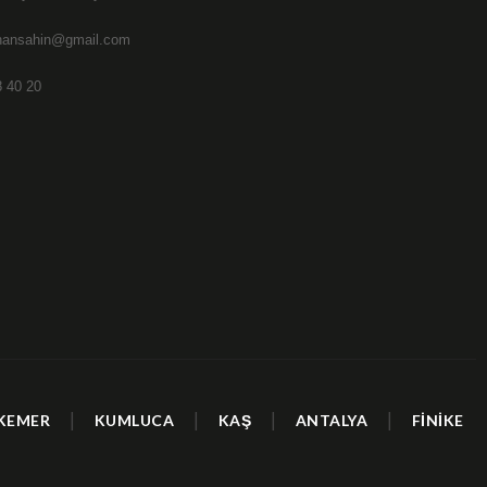
hansahin@gmail.com
 40 20
|
|
|
|
KEMER
KUMLUCA
KAŞ
ANTALYA
FİNİKE