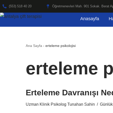
(553) 518 40 20
Öğretmenevleri Mah. 901 Sokak. Berat Ap
İçeriğe
Anasayfa
H
geç
Ana Sayfa
-
erteleme psikolojisi
erteleme p
Erteleme Davranışı Ne
Uzman Klinik Psikolog Tunahan Sahin
Günlük