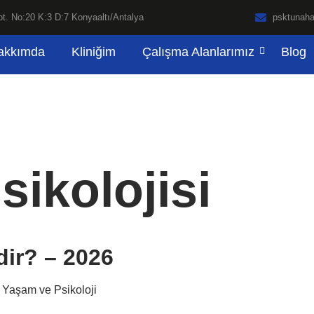
t. No:20 K:3 D:7 Konyaaltı/Antalya
psktunah
akkımda
Kliniğim
Çalışma Alanlarımız
Blog
sikolojisi
dir? – 2026
 Yaşam ve Psikoloji