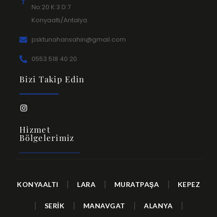
No:20 K:3 D:7
Konyaaltı/Antalya
psktunahansahin@gmail.com
0553 518 40 20
Bizi Takip Edin
Hizmet
Bölgelerimiz
|
|
|
KONYAALTI
LARA
MURATPAŞA
KEPEZ
|
|
|
|
SERİK
MANAVGAT
ALANYA