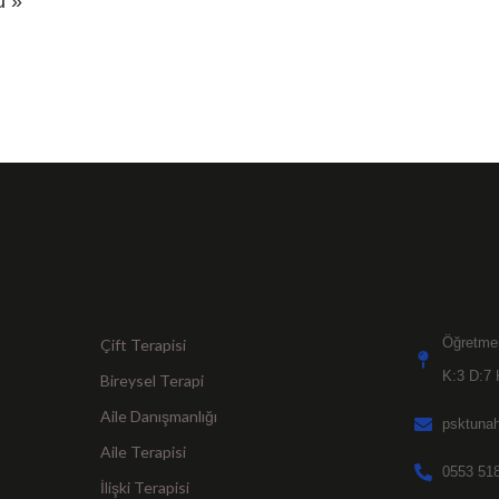
u »
Öğretmen
Çift Terapisi
K:3 D:7 
Bireysel Terapi
Aile Danışmanlığı
psktuna
Aile Terapisi
0553 518
İlişki Terapisi