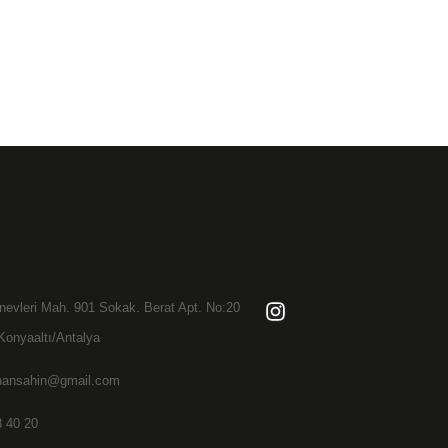
evleri Mah. 901 Sokak. Berat Apt. No:20
Konyaaltı/Antalya
hansahin@gmail.com
 40 20