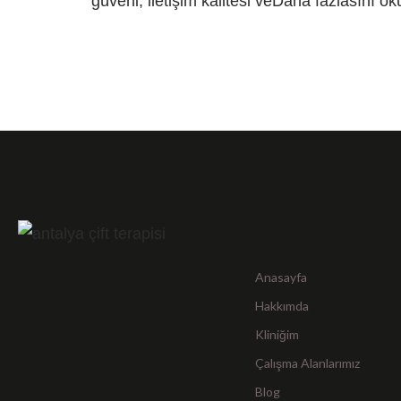
güveni, iletişim kalitesi ve
Daha fazlasını ok
Anasayfa
Hakkımda
Kliniğim
Çalışma Alanlarımız
Blog