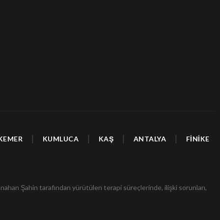
|
|
|
|
KEMER
KUMLUCA
KAŞ
ANTALYA
FİNİKE
nahan Şahin tarafından yürütülen terapi süreçlerinde, ilişki sorunları,