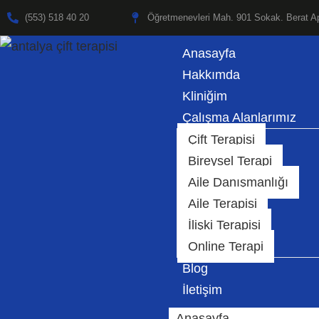
(553) 518 40 20
Öğretmenevleri Mah. 901 Sokak. Berat Ap
İçeriğe
Anasayfa
geç
Hakkımda
Kliniğim
Çalışma Alanlarımız
Çift Terapisi
Bireysel Terapi
Aile Danışmanlığı
Aile Terapisi
İlişki Terapisi
Online Terapi
Blog
İletişim
Anasayfa