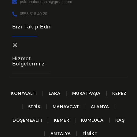
psktunahansahin@gmail.com
0553 518 40 20
Bizi Takip Edin
Hizmet
Bölgelerimiz
|
|
|
KONYAALTI
LARA
MURATPAŞA
KEPEZ
|
|
|
|
SERİK
MANAVGAT
ALANYA
|
|
|
DÖŞEMEALTI
KEMER
KUMLUCA
KAŞ
|
|
ANTALYA
FİNİKE