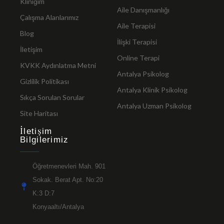
Kliniğim
Aile Danışmanlığı
Çalışma Alanlarımız
Aile Terapisi
Blog
İlişki Terapisi
İletişim
Online Terapi
KVKK Aydınlatma Metni
Antalya Psikolog
Gizlilik Politikası
Antalya Klinik Psikolog
Sıkça Sorulan Sorular
Antalya Uzman Psikolog
Site Haritası
İletişim
Bilgilerimiz
Öğretmenevleri Mah. 901
Sokak. Berat Apt. No:20
K:3 D:7
Konyaaltı/Antalya