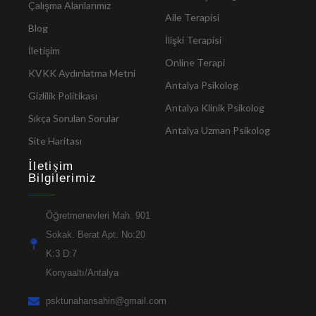
Çalışma Alanlarımız
Aile Terapisi
Blog
İlişki Terapisi
İletişim
Online Terapi
KVKK Aydınlatma Metni
Antalya Psikolog
Gizlilik Politikası
Antalya Klinik Psikolog
Sıkça Sorulan Sorular
Antalya Uzman Psikolog
Site Haritası
İletişim
Bilgilerimiz
Öğretmenevleri Mah. 901
Sokak. Berat Apt. No:20
K:3 D:7
Konyaaltı/Antalya
psktunahansahin@gmail.com