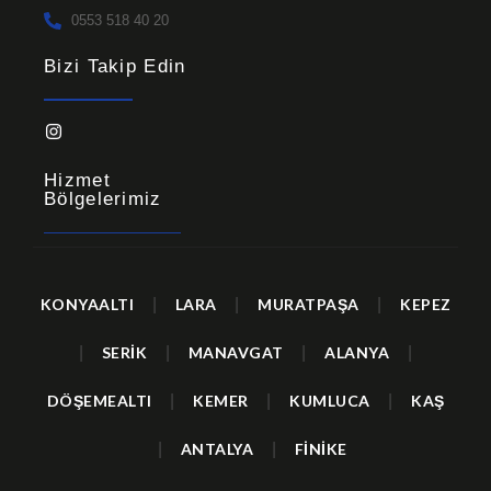
0553 518 40 20
Bizi Takip Edin
Hizmet
Bölgelerimiz
KONYAALTI
|
LARA
|
MURATPAŞA
|
KEPEZ
|
SERİK
|
MANAVGAT
|
ALANYA
|
DÖŞEMEALTI
|
KEMER
|
KUMLUCA
|
KAŞ
|
ANTALYA
|
FİNİKE