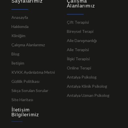
Sayfalarımız
Çalışma
Alanlarımız
Anasayfa
Çift Terapisi
Hakkımda
Bireysel Terapi
Kliniğim
Aile Danışmanlığı
Çalışma Alanlarımız
Aile Terapisi
Blog
İlişki Terapisi
İletişim
Online Terapi
KVKK Aydınlatma Metni
Antalya Psikolog
Gizlilik Politikası
Antalya Klinik Psikolog
Sıkça Sorulan Sorular
Antalya Uzman Psikolog
Site Haritası
İletişim
Bilgilerimiz