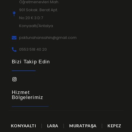
Öğretmenevleri Mah.
901 Sokak. Berat Apt.
No:20 K:3 D:7
Konyaaltı/Antalya
psktunahansahin@gmail.com
0553 518 40 20
Bizi Takip Edin
Hizmet
Bölgelerimiz
KONYAALTI
|
LARA
|
MURATPAŞA
|
KEPEZ