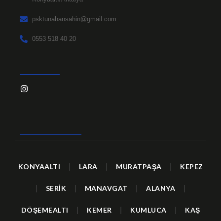
psktunahansahin@gmail.com
0553 518 40 20
KONYAALTI
|
LARA
|
MURATPAŞA
|
KEPEZ
|
SERİK
|
MANAVGAT
|
ALANYA
|
DÖŞEMEALTI
|
KEMER
|
KUMLUCA
|
KAŞ