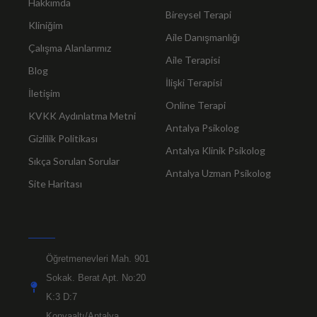
Hakkımda
Bireysel Terapi
Kliniğim
Aile Danışmanlığı
Çalışma Alanlarımız
Aile Terapisi
Blog
İlişki Terapisi
İletişim
Online Terapi
KVKK Aydınlatma Metni
Antalya Psikolog
Gizlilik Politikası
Antalya Klinik Psikolog
Sıkça Sorulan Sorular
Antalya Uzman Psikolog
Site Haritası
Öğretmenevleri Mah. 901
Sokak. Berat Apt. No:20
K:3 D:7
Konyaaltı/Antalya