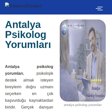
İçeriğe
geç
Antalya
Psikolog
Yorumları
Antalya psikolog
yorumları
, psikolojik
destek almak isteyen
bireylerin doğru uzmanı
seçerken en çok
başvurduğu kaynaklardan
antalya psikolog yorumları
biridir. Gerçek danışan