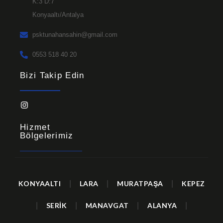
K:3 D:7
Konyaaltı/Antalya
psktunahansahin@gmail.com
0553 518 40 20
Bizi Takip Edin
Hizmet
Bölgelerimiz
KONYAALTI
|
LARA
|
MURATPAŞA
|
KEPEZ
|
SERİK
|
MANAVGAT
|
ALANYA
|