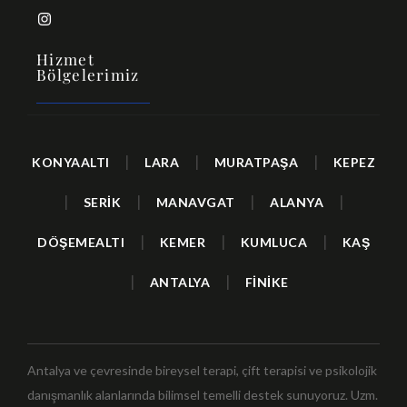
Hizmet
Bölgelerimiz
|
|
|
KONYAALTI
LARA
MURATPAŞA
KEPEZ
|
|
|
|
SERİK
MANAVGAT
ALANYA
|
|
|
DÖŞEMEALTI
KEMER
KUMLUCA
KAŞ
|
|
ANTALYA
FİNİKE
Antalya ve çevresinde bireysel terapi, çift terapisi ve psikolojik
danışmanlık alanlarında bilimsel temelli destek sunuyoruz. Uzm.