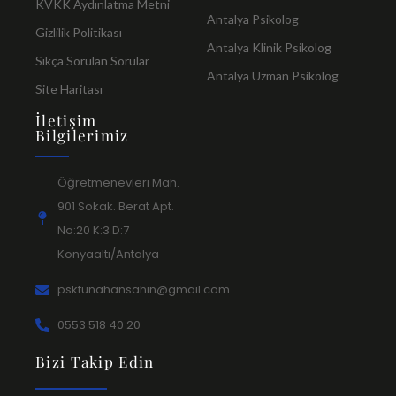
KVKK Aydınlatma Metni
Antalya Psikolog
Gizlilik Politikası
Antalya Klinik Psikolog
Sıkça Sorulan Sorular
Antalya Uzman Psikolog
Site Haritası
İletişim
Bilgilerimiz
Öğretmenevleri Mah.
901 Sokak. Berat Apt.
No:20 K:3 D:7
Konyaaltı/Antalya
psktunahansahin@gmail.com
0553 518 40 20
Bizi Takip Edin