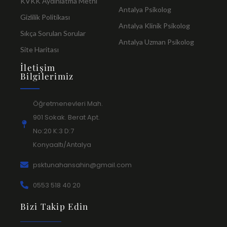
KVKK Aydınlatma Metni
Antalya Psikolog
Gizlilik Politikası
Antalya Klinik Psikolog
Sıkça Sorulan Sorular
Antalya Uzman Psikolog
Site Haritası
İletişim
Bilgilerimiz
Öğretmenevleri Mah.
901 Sokak. Berat Apt.
No:20 K:3 D:7
Konyaaltı/Antalya
psktunahansahin@gmail.com
0553 518 40 20
Bizi Takip Edin