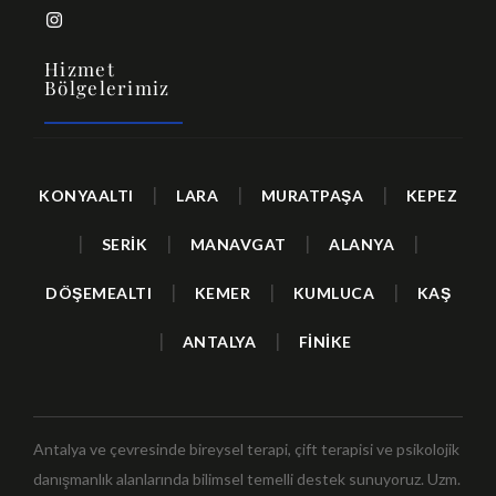
Hizmet
Bölgelerimiz
|
|
|
KONYAALTI
LARA
MURATPAŞA
KEPEZ
|
|
|
|
SERİK
MANAVGAT
ALANYA
|
|
|
DÖŞEMEALTI
KEMER
KUMLUCA
KAŞ
|
|
ANTALYA
FİNİKE
Antalya ve çevresinde bireysel terapi, çift terapisi ve psikolojik
danışmanlık alanlarında bilimsel temelli destek sunuyoruz. Uzm.