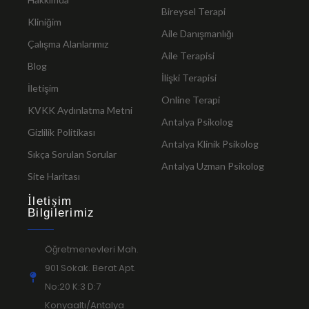
Bireysel Terapi
Kliniğim
Aile Danışmanlığı
Çalışma Alanlarımız
Aile Terapisi
Blog
İlişki Terapisi
İletişim
Online Terapi
KVKK Aydınlatma Metni
Antalya Psikolog
Gizlilik Politikası
Antalya Klinik Psikolog
Sıkça Sorulan Sorular
Antalya Uzman Psikolog
Site Haritası
İletişim
Bilgilerimiz
Öğretmenevleri Mah.
901 Sokak. Berat Apt.
No:20 K:3 D:7
Konyaaltı/Antalya