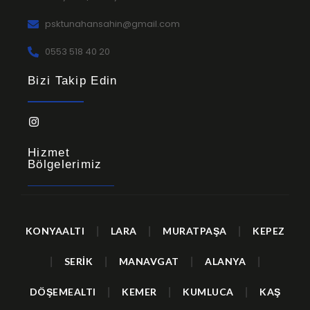
psktunahansahin@gmail.com
0553 518 40 20
Bizi Takip Edin
Hizmet
Bölgelerimiz
KONYAALTI
|
LARA
|
MURATPAŞA
|
KEPEZ
|
SERİK
|
MANAVGAT
|
ALANYA
|
DÖŞEMEALTI
|
KEMER
|
KUMLUCA
|
KAŞ