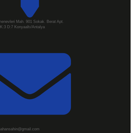
enevleri Mah. 901 Sokak. Berat Apt.
K:3 D:7 Konyaaltı/Antalya
nahansahin@gmail.com