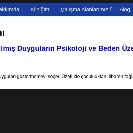
akkımda
Kliniğim
Çalışma Alanlarımız
Blog
mı
ılmış Duyguların Psikoloji ve Beden Üze
 duyguları göstermemeyi seçer. Özellikle çocukluktan itibaren “ağ