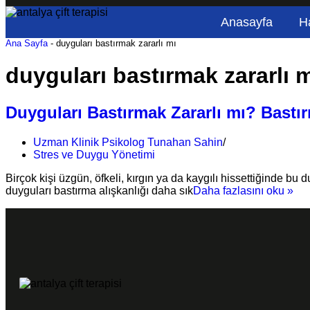
Anasayfa
H
Ana Sayfa
-
duyguları bastırmak zararlı mı
duyguları bastırmak zararlı 
Duyguları Bastırmak Zararlı mı? Bastır
Uzman Klinik Psikolog Tunahan Sahin
Stres ve Duygu Yönetimi
Birçok kişi üzgün, öfkeli, kırgın ya da kaygılı hissettiğinde bu
duyguları bastırma alışkanlığı daha sık
Daha fazlasını oku »