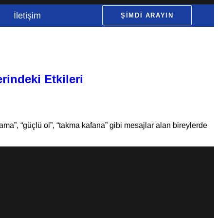
İletişim
ŞIMDI ARAYIN
rindeki Etkileri
lama”, “güçlü ol”, “takma kafana” gibi mesajlar alan bireylerde