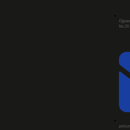
Öğretm
No:20 
psktu