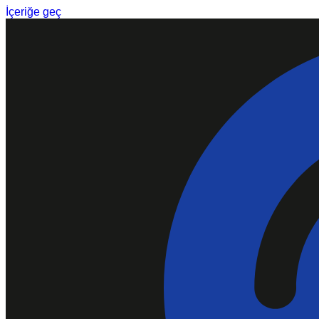
İçeriğe geç