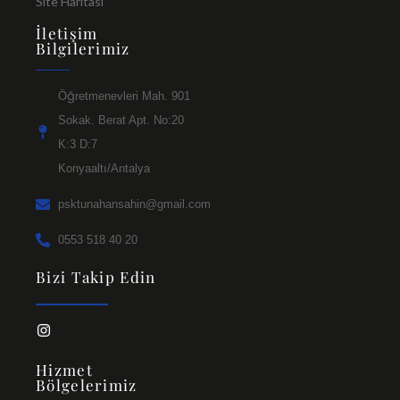
Site Haritası
İletişim
Bilgilerimiz
Öğretmenevleri Mah. 901
Sokak. Berat Apt. No:20
K:3 D:7
Konyaaltı/Antalya
psktunahansahin@gmail.com
0553 518 40 20
Bizi Takip Edin
Hizmet
Bölgelerimiz