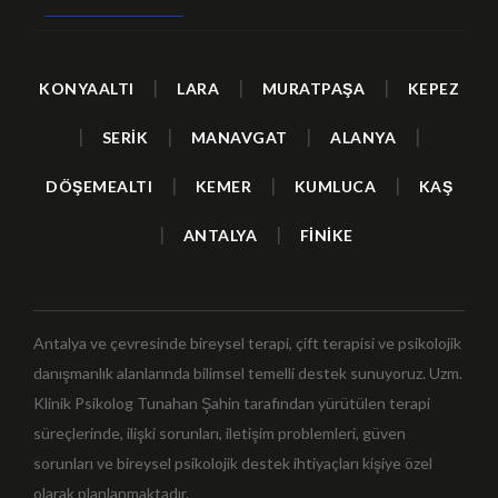
|
|
|
KONYAALTI
LARA
MURATPAŞA
KEPEZ
|
|
|
|
SERİK
MANAVGAT
ALANYA
|
|
|
DÖŞEMEALTI
KEMER
KUMLUCA
KAŞ
|
|
ANTALYA
FİNİKE
Antalya ve çevresinde bireysel terapi, çift terapisi ve psikolojik
danışmanlık alanlarında bilimsel temelli destek sunuyoruz. Uzm.
Klinik Psikolog Tunahan Şahin tarafından yürütülen terapi
süreçlerinde, ilişki sorunları, iletişim problemleri, güven
sorunları ve bireysel psikolojik destek ihtiyaçları kişiye özel
olarak planlanmaktadır.