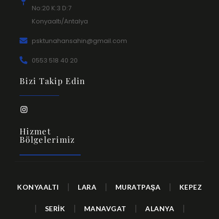
No:20 K:3 D:7
Konyaaltı/Antalya
psktunahansahin@gmail.com
0553 518 40 20
Bizi Takip Edin
Hizmet
Bölgelerimiz
|
|
|
KONYAALTI
LARA
MURATPAŞA
KEPEZ
|
|
|
|
SERİK
MANAVGAT
ALANYA