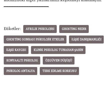
━━━━━━━━━━━━━━━━━━
Etiketler:
AYRILIK PSIKOLOJISI
GHOSTING NEDIR
GHOSTING SONRASI PSIKOLOJIK ETKILER
ILIŞKI DANIŞMANLIĞI
ILIŞKI KAYGISI
KLINIK PSIKOLOG TUNAHAN ŞAHIN
KONYAALTI PSIKOLOG
ÖZGÜVEN DÜŞÜŞÜ
PSIKOLOG ANTALYA
TERK EDILME KORKUSU