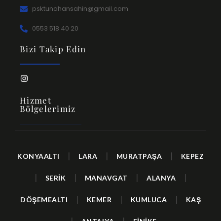
psktunahansahin@gmail.com
0553 518 40 20
Bizi Takip Edin
Hizmet
Bölgelerimiz
|
|
|
KONYAALTI
LARA
MURATPAŞA
KEPEZ
|
|
|
|
SERİK
MANAVGAT
ALANYA
|
|
|
DÖŞEMEALTI
KEMER
KUMLUCA
KAŞ