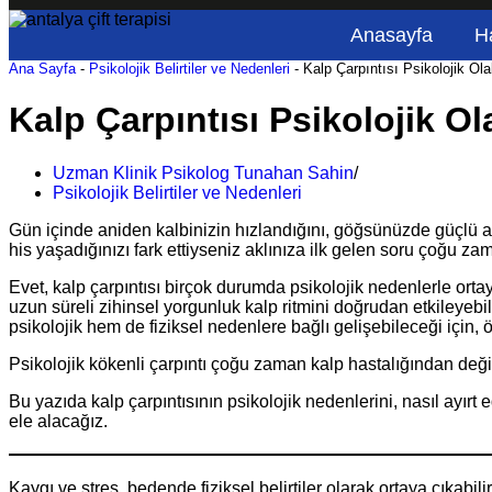
Anasayfa
H
Ana Sayfa
-
Psikolojik Belirtiler ve Nedenleri
-
Kalp Çarpıntısı Psikolojik Ola
Kalp Çarpıntısı Psikolojik Ol
Uzman Klinik Psikolog Tunahan Sahin
Psikolojik Belirtiler ve Nedenleri
Gün içinde aniden kalbinizin hızlandığını, göğsünüzde güçlü atı
his yaşadığınızı fark ettiyseniz aklınıza ilk gelen soru çoğu za
Evet, kalp çarpıntısı birçok durumda psikolojik nedenlerle ortay
uzun süreli zihinsel yorgunluk kalp ritmini doğrudan etkileyebil
psikolojik hem de fiziksel nedenlere bağlı gelişebileceği için, 
Psikolojik kökenli çarpıntı çoğu zaman kalp hastalığından deği
Bu yazıda kalp çarpıntısının psikolojik nedenlerini, nasıl ayırt
ele alacağız.
Kaygı ve stres, bedende fiziksel belirtiler olarak ortaya çıkabilir