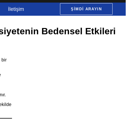
İletişim
ŞIMDI ARAYIN
siyetenin Bedensel Etkileri
 bir
e
ır.
ekilde