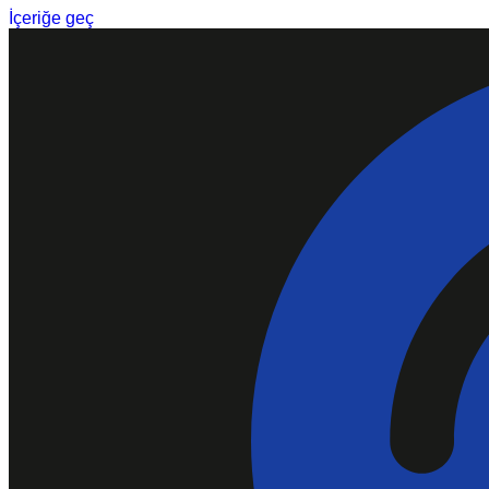
İçeriğe geç