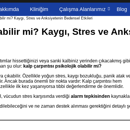
akkımda
Kliniğim
Çalışma Alanlarımız
Blog
bilir mi? Kaygı, Stres ve Anksiyetenin Bedensel Etkileri
abilir mi? Kaygı, Stres ve Ank
mlar hissettiğinizi veya sanki kalbiniz yerinden çıkacakmış gibi
man şu olur:
kalp çarpıntısı psikolojik olabilir mi?
a çıkabilir. Özellikle yoğun stres, kaygı bozukluğu, panik atak v
ir. Ancak burada önemli bir nokta vardır: Kalp çarpıntısı hem
özellikle ilk kez yaşanıyorsa tıbbi değerlendirme de önemlidir.
l, vücudun stres karşısında verdiği
alarm tepkisinden
kaynaklan
 edilebileceğini ve ne zaman destek alınması gerektiğini detaylı ş
.