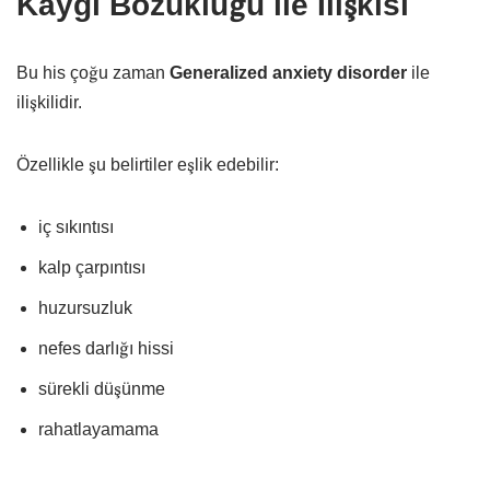
Kaygı Bozukluğu ile İlişkisi
Bu his çoğu zaman
Generalized anxiety disorder
ile
ilişkilidir.
Özellikle şu belirtiler eşlik edebilir:
iç sıkıntısı
kalp çarpıntısı
huzursuzluk
nefes darlığı hissi
sürekli düşünme
rahatlayamama