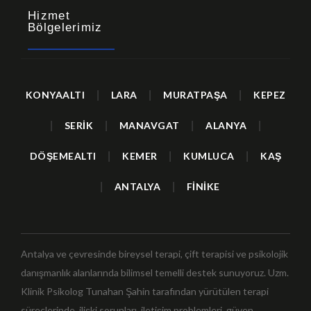
Hizmet
Bölgelerimiz
KONYAALTI
|
LARA
|
MURATPAŞA
|
KEPEZ
|
SERİK
|
MANAVGAT
|
ALANYA
|
DÖŞEMEALTI
|
KEMER
|
KUMLUCA
|
KAŞ
|
ANTALYA
|
FİNİKE
Antalya ve çevresinde bireysel terapi, çift terapisi ve psikolojik
danışmanlık alanlarında bilimsel temelli destek sunuyoruz. Uzm.
Klinik Psikolog Tunahan Şahin tarafından yürütülen terapi
süreçlerinde, ilişki sorunları, iletişim problemleri, güven