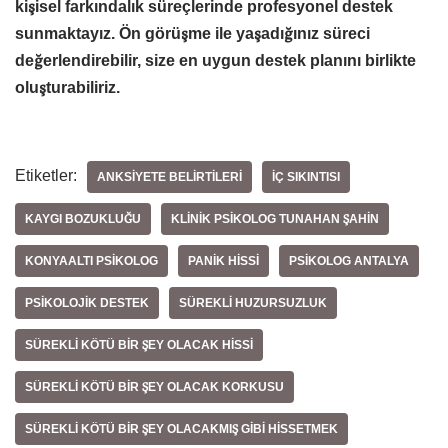
kişisel farkındalık süreçlerinde profesyonel destek
sunmaktayız. Ön görüşme ile yaşadığınız süreci
değerlendirebilir, size en uygun destek planını birlikte
oluşturabiliriz.
Etiketler:
ANKSIYETE BELIRTILERI
IÇ SIKINTISI
KAYGI BOZUKLUĞU
KLINIK PSIKOLOG TUNAHAN ŞAHIN
KONYAALTI PSIKOLOG
PANIK HISSI
PSIKOLOG ANTALYA
PSIKOLOJIK DESTEK
SÜREKLI HUZURSUZLUK
SÜREKLI KÖTÜ BIR ŞEY OLACAK HISSI
SÜREKLI KÖTÜ BIR ŞEY OLACAK KORKUSU
SÜREKLI KÖTÜ BIR ŞEY OLACAKMIŞ GIBI HISSETMEK