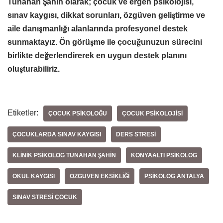
Tunahan Şahin olarak; çocuk ve ergen psikolojisi,
sınav kaygısı, dikkat sorunları, özgüven geliştirme ve
aile danışmanlığı alanlarında profesyonel destek
sunmaktayız. Ön görüşme ile çocuğunuzun sürecini
birlikte değerlendirerek en uygun destek planını
oluşturabiliriz.
Etiketler:
ÇOCUK PSIKOLOĞU
ÇOCUK PSIKOLOJISI
ÇOCUKLARDA SINAV KAYGISI
DERS STRESI
KLINIK PSIKOLOG TUNAHAN ŞAHIN
KONYAALTI PSIKOLOG
OKUL KAYGISI
ÖZGÜVEN EKSIKLIĞI
PSIKOLOG ANTALYA
SINAV STRESI ÇOCUK