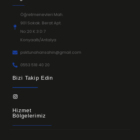
Öğretmenevleri Mah.
901 Sokak. Berat Apt.
No:20 K:3 D:7
Konyaaltı/Antalya
psktunahansahin@gmail.com
0553 518 40 20
Bizi Takip Edin
Hizmet
Bölgelerimiz