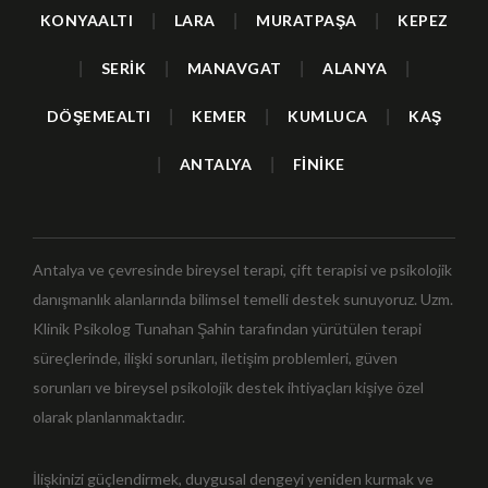
KONYAALTI
|
LARA
|
MURATPAŞA
|
KEPEZ
|
SERİK
|
MANAVGAT
|
ALANYA
|
DÖŞEMEALTI
|
KEMER
|
KUMLUCA
|
KAŞ
|
ANTALYA
|
FİNİKE
Antalya ve çevresinde bireysel terapi, çift terapisi ve psikolojik
danışmanlık alanlarında bilimsel temelli destek sunuyoruz. Uzm.
Klinik Psikolog Tunahan Şahin tarafından yürütülen terapi
süreçlerinde, ilişki sorunları, iletişim problemleri, güven
sorunları ve bireysel psikolojik destek ihtiyaçları kişiye özel
olarak planlanmaktadır.
İlişkinizi güçlendirmek, duygusal dengeyi yeniden kurmak ve