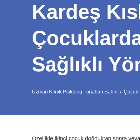
Kardeş Kısk
Çocuklarda
Sağlıklı Y
Uzman Klinik Psikolog Tunahan Sahin
Çocuk v
Özellikle ikinci çocuk doğduktan sonra veya