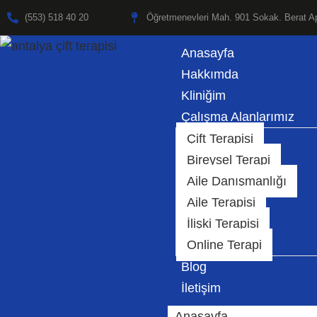
(553) 518 40 20
Öğretmenevleri Mah. 901 Sokak. Berat Ap
İçeriğe
Anasayfa
geç
Hakkımda
Kliniğim
Çalışma Alanlarımız
Çift Terapisi
Bireysel Terapi
Aile Danışmanlığı
Aile Terapisi
İlişki Terapisi
Online Terapi
Blog
İletişim
Anasayfa