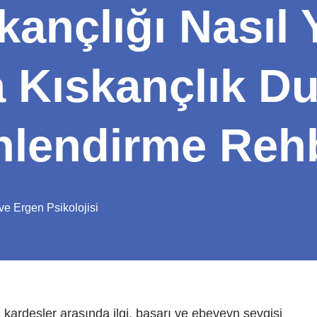
ançlığı Nasıl 
 Kıskançlık D
önlendirme Reh
e Ergen Psikolojisi
 kardeşler arasında ilgi, başarı ve ebeveyn sevgisi