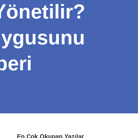
Yönetilir?
uygusunu
beri
En Çok Okunan Yazılar