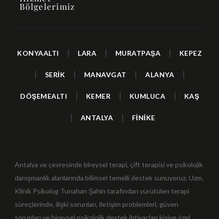
Bölgelerimiz
|
|
|
KONYAALTI
LARA
MURATPAŞA
KEPEZ
|
|
|
|
SERİK
MANAVGAT
ALANYA
|
|
|
DÖŞEMEALTI
KEMER
KUMLUCA
KAŞ
|
|
ANTALYA
FİNİKE
Antalya ve çevresinde bireysel terapi, çift terapisi ve psikolojik
danışmanlık alanlarında bilimsel temelli destek sunuyoruz. Uzm.
Klinik Psikolog Tunahan Şahin tarafından yürütülen terapi
süreçlerinde, ilişki sorunları, iletişim problemleri, güven
sorunları ve bireysel psikolojik destek ihtiyaçları kişiye özel