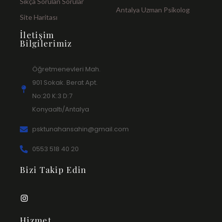
Sıkça Sorulan Sorular
Antalya Uzman Psikolog
Site Haritası
İletişim
Bilgilerimiz
Öğretmenevleri Mah.
901 Sokak. Berat Apt.
No:20 K:3 D:7
Konyaaltı/Antalya
psktunahansahin@gmail.com
0553 518 40 20
Bizi Takip Edin
Hizmet