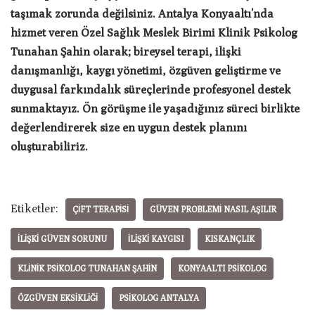
taşımak zorunda değilsiniz. Antalya Konyaaltı’nda
hizmet veren Özel Sağlık Meslek Birimi Klinik Psikolog
Tunahan Şahin olarak; bireysel terapi, ilişki
danışmanlığı, kaygı yönetimi, özgüven geliştirme ve
duygusal farkındalık süreçlerinde profesyonel destek
sunmaktayız. Ön görüşme ile yaşadığınız süreci birlikte
değerlendirerek size en uygun destek planını
oluşturabiliriz.
Etiketler:
ÇIFT TERAPISI
GÜVEN PROBLEMI NASIL AŞILIR
ILIŞKI GÜVEN SORUNU
ILIŞKI KAYGISI
KISKANÇLIK
KLINIK PSIKOLOG TUNAHAN ŞAHIN
KONYAALTI PSIKOLOG
ÖZGÜVEN EKSIKLIĞI
PSIKOLOG ANTALYA