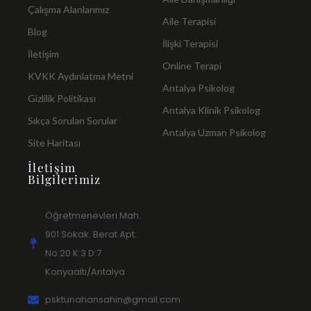
Çalışma Alanlarımız
Aile Terapisi
Blog
İlişki Terapisi
İletişim
Online Terapi
KVKK Aydınlatma Metni
Antalya Psikolog
Gizlilik Politikası
Antalya Klinik Psikolog
Sıkça Sorulan Sorular
Antalya Uzman Psikolog
Site Haritası
İletişim
Bilgilerimiz
Öğretmenevleri Mah.
901 Sokak. Berat Apt.
No:20 K:3 D:7
Konyaaltı/Antalya
psktunahansahin@gmail.com