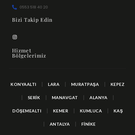
0553 518 40 20
Bizi Takip Edin
Hizmet
Bölgelerimiz
|
|
|
KONYAALTI
LARA
MURATPAŞA
KEPEZ
|
|
|
|
SERİK
MANAVGAT
ALANYA
|
|
|
DÖŞEMEALTI
KEMER
KUMLUCA
KAŞ
|
|
ANTALYA
FİNİKE