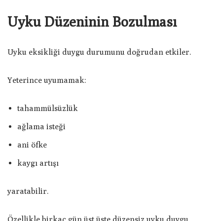
Uyku Düzeninin Bozulması
Uyku eksikliği duygu durumunu doğrudan etkiler.
Yeterince uyumamak:
tahammülsüzlük
ağlama isteği
ani öfke
kaygı artışı
yaratabilir.
Özellikle birkaç gün üst üste düzensiz uyku duygu