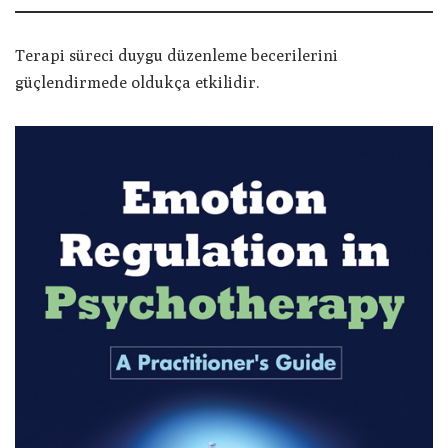
Terapi süreci duygu düzenleme becerilerini
güçlendirmede oldukça etkilidir.