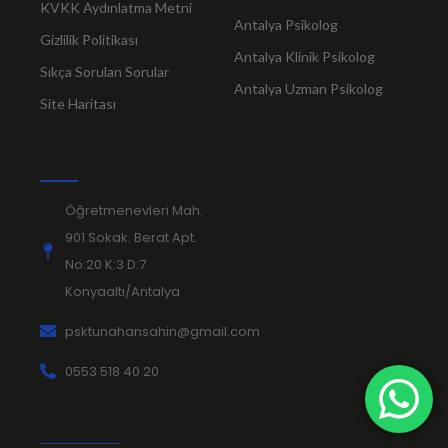
KVKK Aydınlatma Metni
Antalya Psikolog
Gizlilik Politikası
Antalya Klinik Psikolog
Sıkça Sorulan Sorular
Antalya Uzman Psikolog
Site Haritası
Öğretmenevleri Mah.
901 Sokak. Berat Apt.
No:20 K:3 D:7
Konyaaltı/Antalya
psktunahansahin@gmail.com
0553 518 40 20