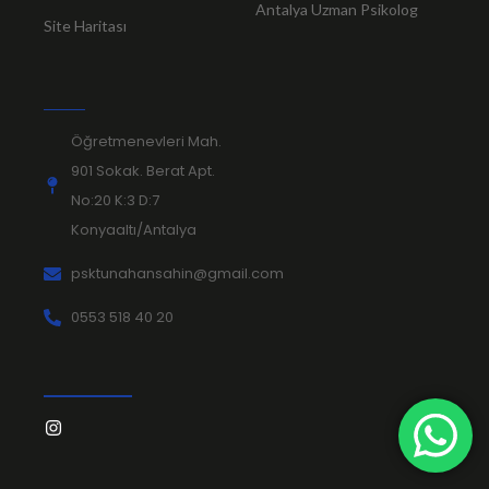
Antalya Uzman Psikolog
Site Haritası
Öğretmenevleri Mah.
901 Sokak. Berat Apt.
No:20 K:3 D:7
Konyaaltı/Antalya
psktunahansahin@gmail.com
0553 518 40 20