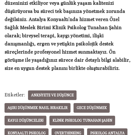
düzeninizi etkiliyor veya günlük yaşam kalitenizi
düşürüyorsa bu süreci tek başınıza yönetmek zorunda
değilsiniz. Antalya Konyaaltı’nda hizmet veren Özel
Sağlık Meslek Birimi Klinik Psikolog Tunahan Şahin
olarak; bireysel terapi, kaygı yönetimi, ilişki
danışmanlığı, ergen ve yetişkin psikolojik destek
süreçlerinde profesyonel hizmet sunmaktayız. Ön
görüşme ile yaşadığınız sürece dair detaylı bilgi alabilir,
size en uygun destek planını birlikte oluşturabiliriz.
Etiketler:
ANKSIYETE VE DÜŞÜNCE
AŞIRI DÜŞÜNMEK NASIL BIRAKILIR
GECE DÜŞÜNMEK
KAYGI DÜŞÜNCELERI
KLINIK PSIKOLOG TUNAHAN ŞAHIN
KONYAALTI PSIKOLOG
OVERTHINKING
PSIKOLOG ANTALYA